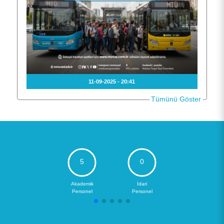
11-09-2025 - 20:41
Tümünü Göster
5
0
Akademik
İdari
Personel
Personel