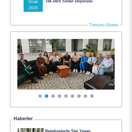
Tek Ders Sınavı Duyurusu
Ocak
Ana Sayfa
2025
Hakkımızda
Tümünü Göster
Personel
Programlar
Önceki
Sonraki
Öğrenci
Dokümanlar
Haberler
İletişim
Belediyelerde Staj Yapan