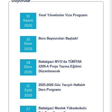
Duyurular
Yerel Yönetimler Vize Programı
11
Kasım
2025
Burs Başvuruları Başladı!
31
Ekim
2025
Battalgazi MYO’da TÜBİTAK
18
2209-A Proje Yazma Eğitimi
Ekim
Düzenlenecek
2025
2025-2026 Güz Yarıyılı Haftalık
11
Ders Programı
Eylül
2025
Battalgazi Meslek Yüksekokulu
27